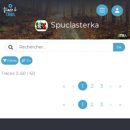
Log 
Spuclasterka
OK
Filtres
Tri
Traces 0..60 / 60
Précédent
«
‹
1
2
3
›
»
Précédent
«
‹
1
2
3
›
»