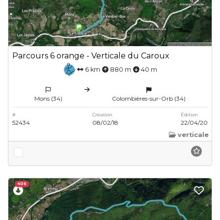
Parcours 6 orange - Verticale du Caroux
6 km
880 m
40 m
Mons (34)
Colombières-sur-Orb (34)
#
Création
Édition
52434
08/02/18
22/04/20
verticale
406