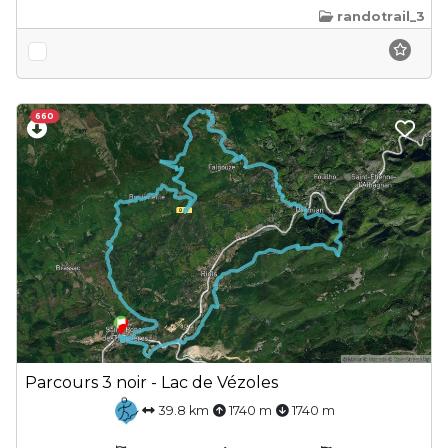
randotrail_3
660
Parcours 3 noir - Lac de Vézoles
39.8 km
1740 m
1740 m