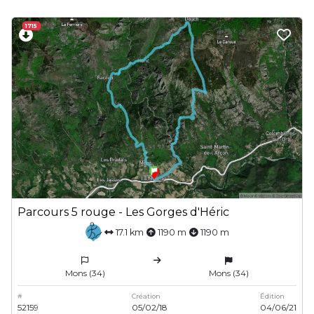
1715
Parcours 5 rouge - Les Gorges d'Héric
17.1 km
1190 m
1190 m
Mons (34)
Mons (34)
#
Création
Édition
52159
05/02/18
04/06/21