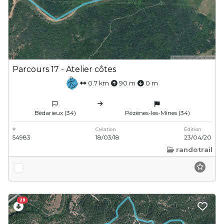
Parcours 17 - Atelier côtes
0.7 km
90 m
0 m
Bédarieux (34)
Pézènes-les-Mines (34)
#
Création
Édition
54983
18/03/18
23/04/20
randotrail
28