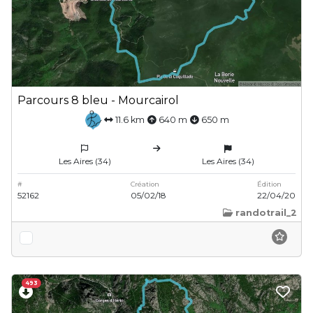
Parcours 8 bleu - Mourcairol
11.6 km
640 m
650 m
Les Aires (34)
Les Aires (34)
#
Création
Édition
52162
05/02/18
22/04/20
randotrail_2
493