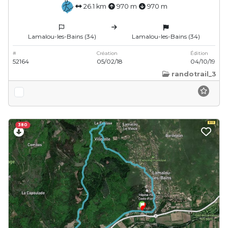
26.1 km
970 m
970 m
Lamalou-les-Bains (34)
Lamalou-les-Bains (34)
#
Création
Édition
52164
05/02/18
04/10/19
randotrail_3
380