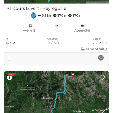
Parcours 12 vert - Peyreguille
6.9 km
370 m
370 m
Avène (34)
Avène (34)
#
Création
Édition
52452
09/02/18
22/04/20
randotrail_1
292