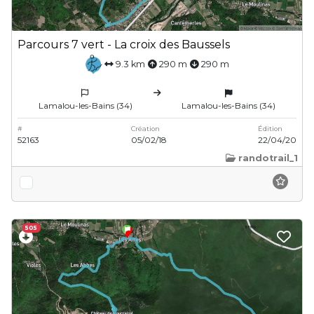
Parcours 7 vert - La croix des Baussels
9.3 km
290 m
290 m
Lamalou-les-Bains (34)
Lamalou-les-Bains (34)
#
Création
Édition
52163
05/02/18
22/04/20
randotrail_1
505