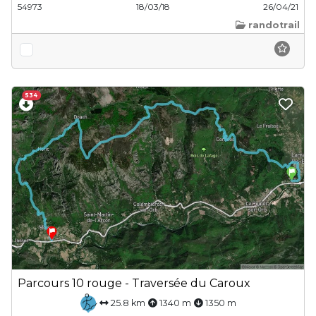
54973
18/03/18
26/04/21
randotrail
534
Parcours 10 rouge - Traversée du Caroux
25.8 km
1340 m
1350 m