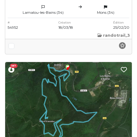
Lamalou-les-Bains (34)
Mons (34)
#
Création
Édition
54952
18/03/18
25/02/20
randotrail_3
187