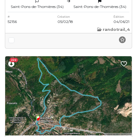
Saint-Pons-de-Thomières (34)
Saint-Pons-de-Thomières (34)
#
Création
Édition
52156
05/02/18
04/06/21
randotrail_4
222