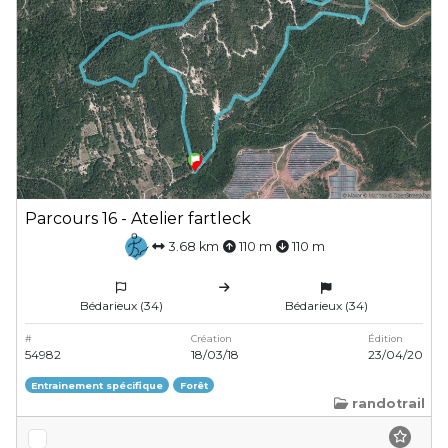
Parcours 16 - Atelier fartleck
3.68 km
110 m
110 m
Bédarieux (34)
Bédarieux (34)
#
Création
Édition
54982
18/03/18
23/04/20
Entrainement spécifique
Forêt
randotrail