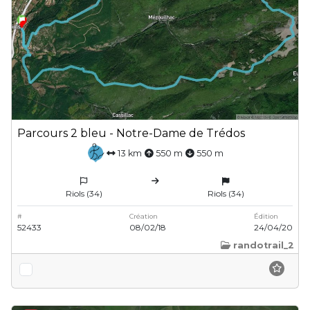
Parcours 2 bleu - Notre-Dame de Trédos
13 km
550 m
550 m
Riols (34)
Riols (34)
#
Création
Édition
52433
08/02/18
24/04/20
randotrail_2