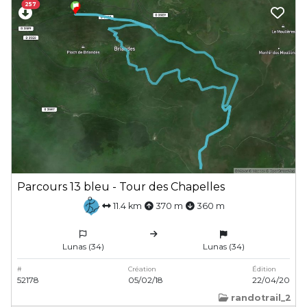
257
Parcours 13 bleu - Tour des Chapelles
11.4 km
370 m
360 m
Lunas (34)
Lunas (34)
#
Création
Édition
52178
05/02/18
22/04/20
randotrail_2