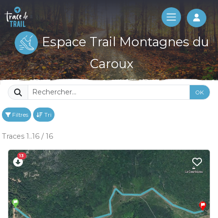
Log 
Espace Trail Montagnes du
Caroux
OK
Filtres
Tri
Traces 1..16 / 16
13