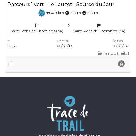
Parcours 1 vert - Le Lauzet - Source du Jaur
4.9 km
210 m
210 m
Saint-Pons-de-Thomières (34)
Saint-Pons-de-Thomières (34)
#
Création
Édition
52155
05/02/18
25/02/20
randotrail_1