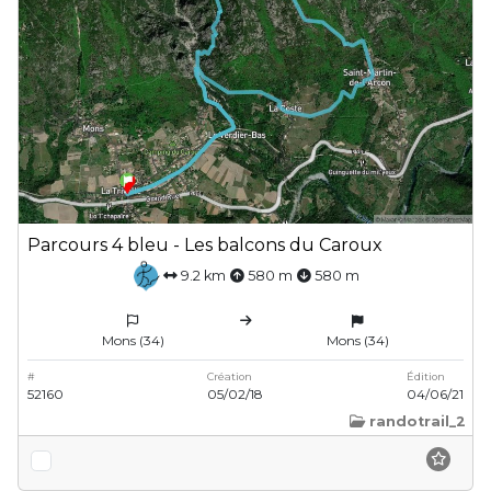
Parcours 4 bleu - Les balcons du Caroux
9.2 km
580 m
580 m
Mons (34)
Mons (34)
#
Création
Édition
52160
05/02/18
04/06/21
randotrail_2