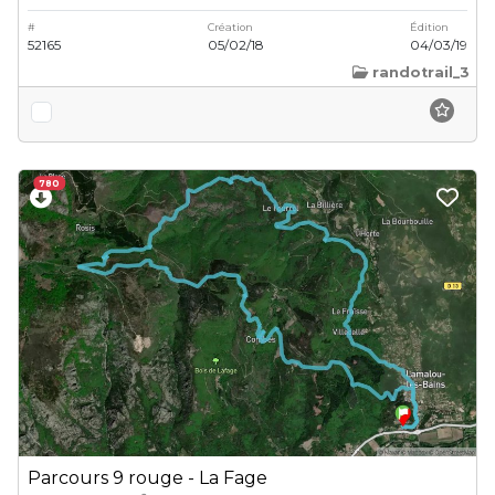
#
Création
Édition
52165
05/02/18
04/03/19
randotrail_3
780
Parcours 9 rouge - La Fage