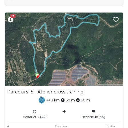
18
Parcours 15 - Atelier cross training
3 km
60 m
60 m
Bédarieux (34)
Bédarieux (34)
#
Création
Édition