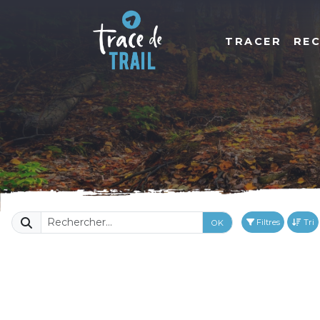
TRACER
RE
Filtres
Tri
OK