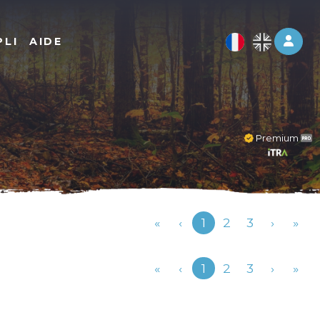
Log 
PLI
AIDE
Premium
Précédent
«
‹
1
2
3
›
»
Précédent
«
‹
1
2
3
›
»