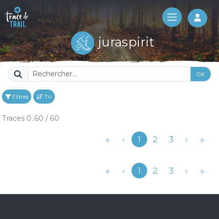
Log 
juraspirit
OK
Filtres
Tri
Traces 0..60 / 60
Précédent
«
‹
1
2
3
›
»
Précédent
«
‹
1
2
3
›
»