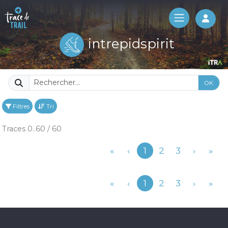
Log 
intrepidspirit
OK
Filtres
Tri
Traces 0..60 / 60
Précédent
«
‹
1
2
3
›
»
Précédent
«
‹
1
2
3
›
»