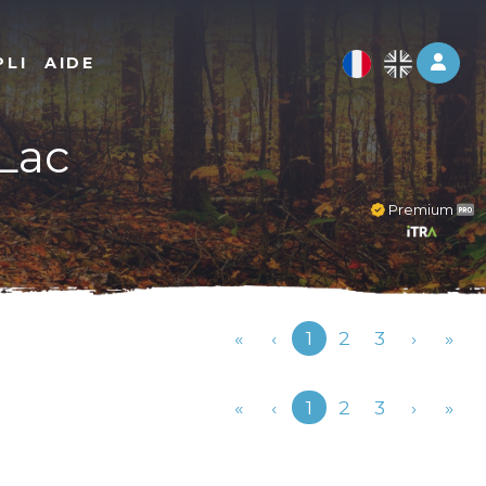
Log 
PLI
AIDE
 Lac
Premium
Précédent
«
‹
1
2
3
›
»
Précédent
«
‹
1
2
3
›
»