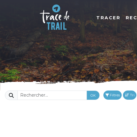
TRACER
RE
Filtres
Tri
OK