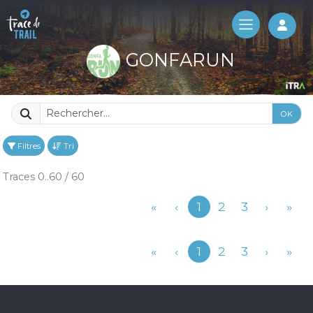
Log 
GONFARUN
OK
Filtres
Tri
Traces 0..60 / 60
Précédent
«
‹
1
2
3
›
»
Précédent
«
‹
1
2
3
›
»