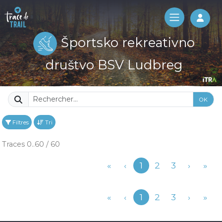
Log 
Športsko rekreativno
društvo BSV Ludbreg
OK
Filtres
Tri
Traces 0..60 / 60
Précédent
«
‹
1
2
3
›
»
Précédent
«
‹
1
2
3
›
»