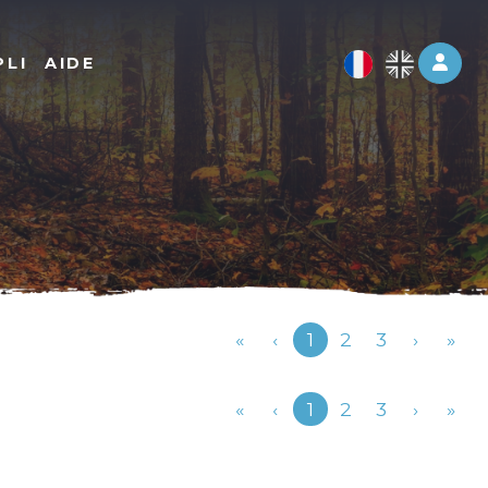
Log 
PLI
AIDE
Précédent
«
‹
1
2
3
›
»
Précédent
«
‹
1
2
3
›
»