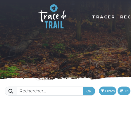
TRACER
RE
Filtres
Tri
OK