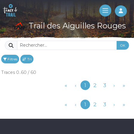
Log 
Trail des Aiguilles Rouges
OK
Filtres
Tri
Traces 0..60 / 60
Précédent
«
‹
1
2
3
›
»
Précédent
«
‹
1
2
3
›
»