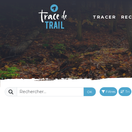
TRACER
RE
Filtres
Tri
OK