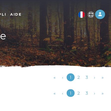
Log 
PLI
AIDE
te
Précédent
«
‹
1
2
3
›
»
Précédent
«
‹
1
2
3
›
»