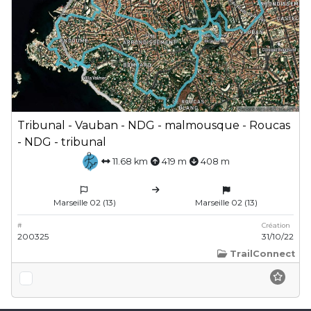
Tribunal - Vauban - NDG - malmousque - Roucas
- NDG - tribunal
11.68 km
419 m
408 m
Marseille 02 (13)
Marseille 02 (13)
#
Création
200325
31/10/22
TrailConnect