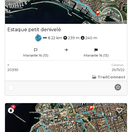
Estaque petit denivelé
8.22 km
239 m
240 m
Marseille 16 (13)
Marseille 16 (13)
#
Création
203151
29/11/22
TrailConnect
4