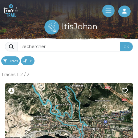
Log 
ItisJohan
OK
Filtres
Tri
Traces 1..2 / 2