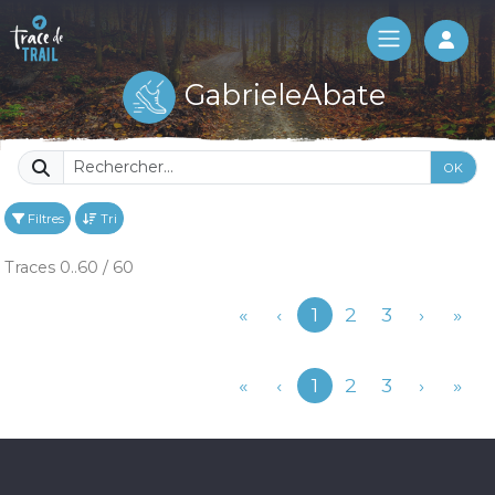
Log 
GabrieleAbate
OK
Filtres
Tri
Traces 0..60 / 60
Précédent
«
‹
1
2
3
›
»
Précédent
«
‹
1
2
3
›
»