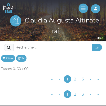
Log 
Claudia Augusta Altinate
Trail
OK
Filtres
Tri
Traces 0..60 / 60
Précédent
«
‹
1
2
3
›
»
Précédent
«
‹
1
2
3
›
»