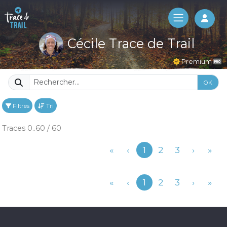
Log 
Cécile Trace de Trail
Premium
OK
Filtres
Tri
Traces 0..60 / 60
Précédent
«
‹
1
2
3
›
»
Précédent
«
‹
1
2
3
›
»