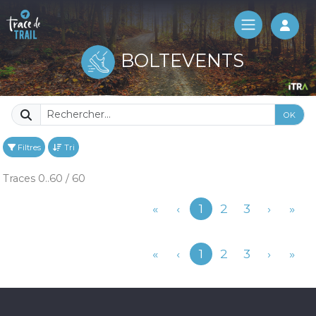
Log 
BOLTEVENTS
OK
Filtres
Tri
Traces 0..60 / 60
Précédent
«
‹
1
2
3
›
»
Précédent
«
‹
1
2
3
›
»