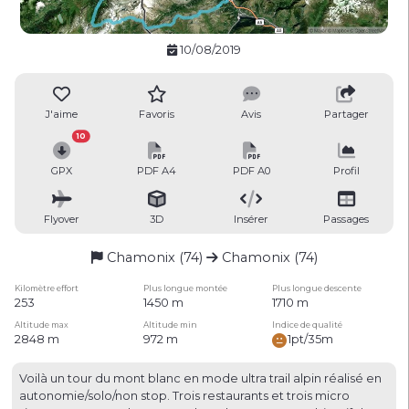
10/08/2019
J'aime
Favoris
Avis
Partager
10
GPX
PDF A4
PDF A0
Profil
Flyover
3D
Insérer
Passages
Chamonix (74)
Chamonix (74)
Kilomètre effort
Plus longue montée
Plus longue descente
253
1450 m
1710 m
Altitude max
Altitude min
Indice de qualité
2848 m
972 m
1pt/35m
Voilà un tour du mont blanc en mode ultra trail alpin réalisé en
autonomie/solo/non stop. Trois restaurants et trois micro