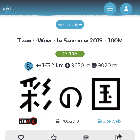
Log 
Voir la carte
Trainic-World In Sainokuni 2019 - 100M
ITRA
163.2 km
9050 m
9020 m
11/05/2019
Site web