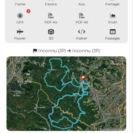
J'aime
Favoris
Avis
Partager
1
GPX
PDF A4
PDF A0
Profil
Flyover
3D
Insérer
Passages
Inconnu (JP)
Inconnu (JP)