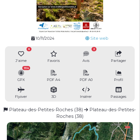
10/11/2024
Site web
6
2
J'aime
Favoris
Avis
Partager
1114
GPX
PDF A4
PDF A0
Profil
Flyover
3D
Insérer
Passages
Plateau-des-Petites-Roches (38)
Plateau-des-Petites-
Roches (38)