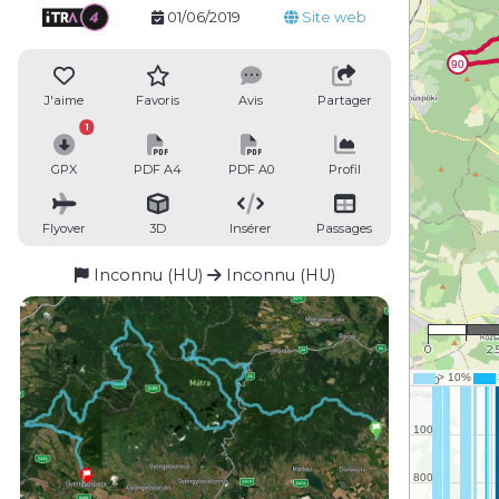
01/06/2019
Site web
J'aime
Favoris
Avis
Partager
1
GPX
PDF A4
PDF A0
Profil
Flyover
3D
Insérer
Passages
Inconnu (HU)
Inconnu (HU)
1 : 
0
2.