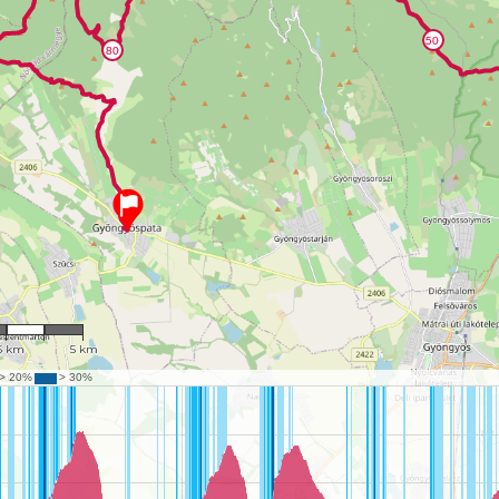
128,881
5 km
5 km