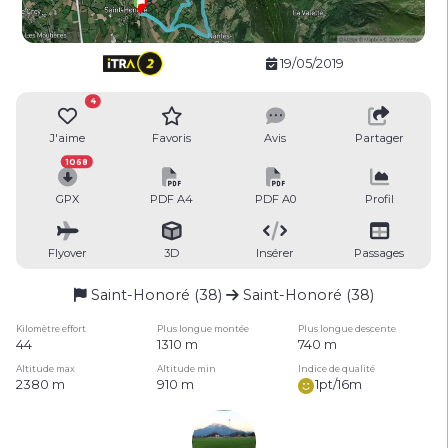
19/05/2019
4
J'aime
Favoris
Avis
Partager
1068
GPX
PDF A4
PDF A0
Profil
Flyover
3D
Insérer
Passages
Saint-Honoré (38)
Saint-Honoré (38)
Kilomètre effort
Plus longue montée
Plus longue descente
44
1310 m
740 m
Altitude max
Altitude min
Indice de qualité
2380 m
910 m
1pt/16m