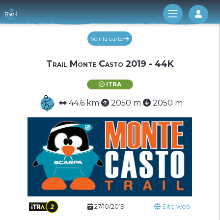
Log 
Voir la carte
Trail Monte Casto 2019 - 44K
ITRA
44.6 km
2050 m
2050 m
27/10/2019
Site web