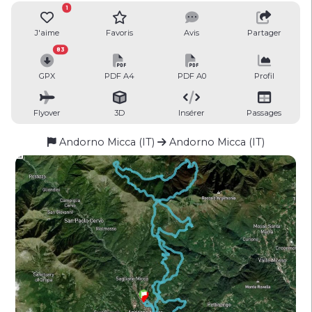
1
J'aime
Favoris
Avis
Partager
83
GPX
PDF A4
PDF A0
Profil
Flyover
3D
Insérer
Passages
Andorno Micca (IT)
Andorno Micca (IT)