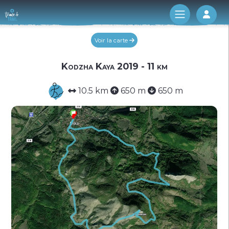
Log 
Voir la carte
Kodzha Kaya 2019 - 11 km
10.5 km
650 m
650 m