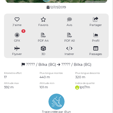
12/05/2019
J'aime
Favoris
Avis
Partager
9
GPX
PDF A4
PDF A0
Profil
Flyover
3D
Insérer
Passages
????? / Bilka (BG)
????? / Bilka (BG)
Kilomètre effort
Plus longue montée
Plus longue descente
17
440 m
320 m
Altitude max
Altitude min
Indice de qualité
592 m
101 m
1pt/7m
Trace créée par iRun