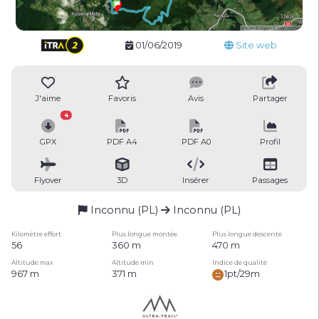
01/06/2019
Site web
J'aime
Favoris
Avis
Partager
4
GPX
PDF A4
PDF A0
Profil
Flyover
3D
Insérer
Passages
Inconnu (PL)
Inconnu (PL)
Kilomètre effort
Plus longue montée
Plus longue descente
56
360 m
470 m
Altitude max
Altitude min
Indice de qualité
967 m
371 m
1pt/29m