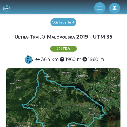
Log 
Voir la carte
Ultra-Trail® Malopolska 2019 - UTM 35
ITRA
36.4 km
1960 m
1960 m