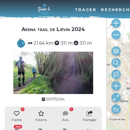
TRACER
RECHERCH
Arena trail de Liévin 2024
21.64 km
311 m
311 m
12/07/2024
1
1
J'aime
Favoris
Avis
Partager
290