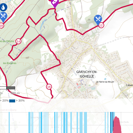
,492
 m
500 m