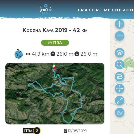
TRACER
RECHERCH
Kodzha Kaya 2019 - 42 km
ITRA
41.9 km
2610 m
2610 m
12/05/2019