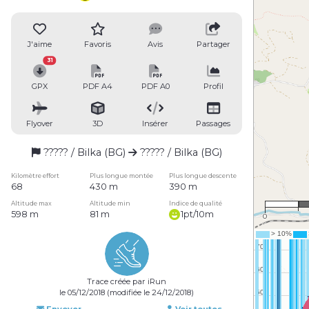
J'aime
Favoris
Avis
Partager
31
GPX
PDF A4
PDF A0
Profil
Flyover
3D
Insérer
Passages
????? / Bilka (BG)
????? / Bilka (BG)
Kilomètre effort
Plus longue montée
Plus longue descente
68
430 m
390 m
Altitude max
Altitude min
Indice de qualité
598 m
81 m
1pt/10m
0
Trace créée par iRun
le 05/12/2018 (modifiée le 24/12/2018)
Envoyer
Voir toutes