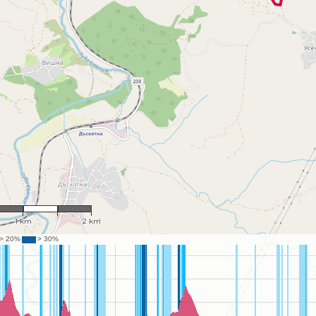
1 : 36,873
1 km
2 km