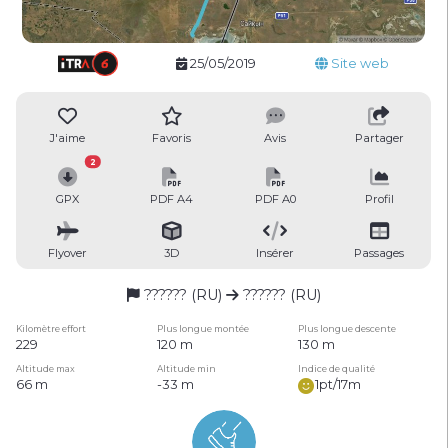
25/05/2019
Site web
J'aime
Favoris
Avis
Partager
2
GPX
PDF A4
PDF A0
Profil
Flyover
3D
Insérer
Passages
?????? (RU)
?????? (RU)
Kilomètre effort
Plus longue montée
Plus longue descente
229
120 m
130 m
Altitude max
Altitude min
Indice de qualité
66 m
-33 m
1pt/17m