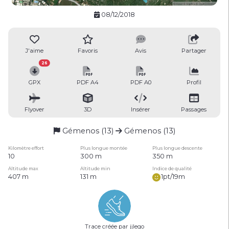
08/12/2018
J'aime
Favoris
Avis
Partager
26
GPX
PDF A4
PDF A0
Profil
Flyover
3D
Insérer
Passages
Gémenos (13)
Gémenos (13)
Kilomètre effort
Plus longue montée
Plus longue descente
10
300 m
350 m
Altitude max
Altitude min
Indice de qualité
407 m
131 m
1pt/19m
Trace créée par jjlego