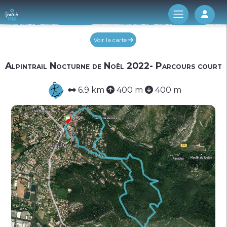
Log 
Voir la carte
Alpintrail Nocturne de Noël 2022- Parcours court
6.9 km
400 m
400 m