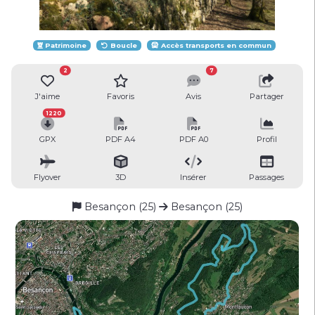
Patrimoine
Boucle
Accès transports en commun
2
7
J'aime
Favoris
Avis
Partager
1220
GPX
PDF A4
PDF A0
Profil
Flyover
3D
Insérer
Passages
Besançon (25)
Besançon (25)