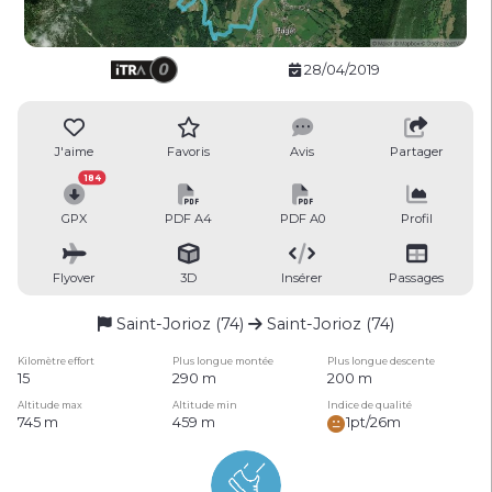
28/04/2019
J'aime
Favoris
Avis
Partager
184
GPX
PDF A4
PDF A0
Profil
Flyover
3D
Insérer
Passages
Saint-Jorioz (74)
Saint-Jorioz (74)
Kilomètre effort
Plus longue montée
Plus longue descente
15
290 m
200 m
Altitude max
Altitude min
Indice de qualité
745 m
459 m
1pt/26m