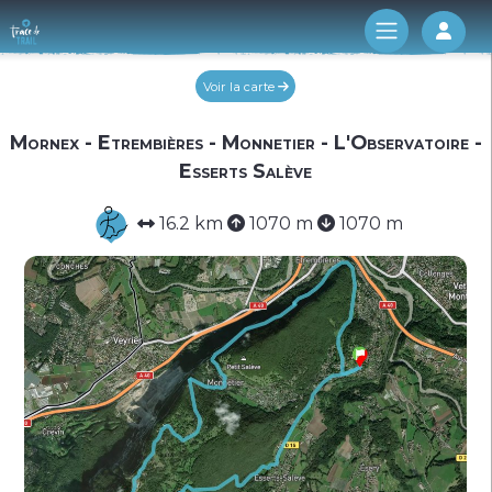
Log 
Voir la carte
Mornex - Etrembières - Monnetier - L'Observatoire -
Esserts Salève
16.2 km
1070 m
1070 m