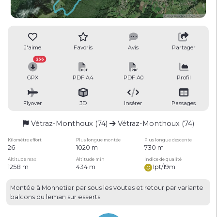
J'aime
Favoris
Avis
Partager
256
GPX
PDF A4
PDF A0
Profil
Flyover
3D
Insérer
Passages
Vétraz-Monthoux (74)
Vétraz-Monthoux (74)
Kilomètre effort
Plus longue montée
Plus longue descente
26
1020 m
730 m
Altitude max
Altitude min
Indice de qualité
1258 m
434 m
1pt/19m
Montée à Monnetier par sous les voutes et retour par variante
balcons du leman sur esserts