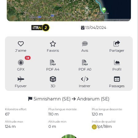
13/04/2024
J'aime
Favoris
Avis
Partager
18
GPX
PDF A4
PDF A0
Profil
Flyover
3D
Insérer
Passages
Simrishamn (SE)
Andrarum (SE)
Kilomètre effort
Plus longue montée
Plus longue descente
67
110 m
120 m
Altitude max
Altitude min
Indice de qualité
124 m
0 m
1pt/18m