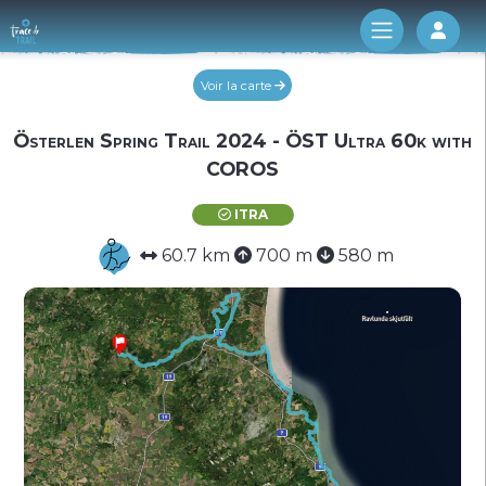
Log 
Voir la carte
Österlen Spring Trail 2024 - ÖST Ultra 60k with
COROS
ITRA
60.7 km
700 m
580 m