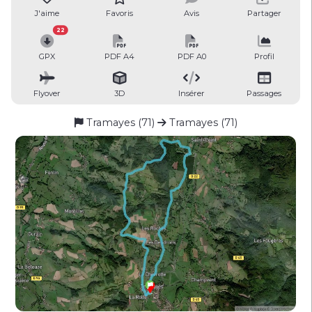
J'aime
Favoris
Avis
Partager
22
GPX
PDF A4
PDF A0
Profil
Flyover
3D
Insérer
Passages
Tramayes (71)
Tramayes (71)