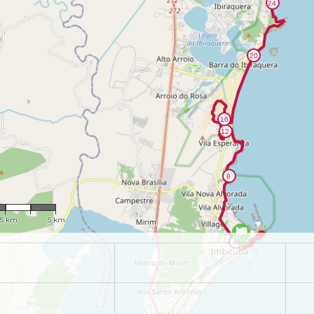
 124,313
.5 km
5 km