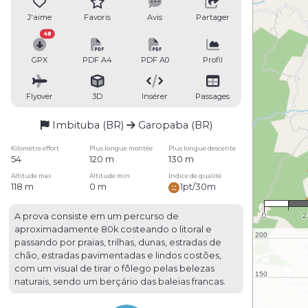
J'aime
Favoris
Avis
Partager
48
GPX
PDF A4
PDF A0
Profil
Flyover
3D
Insérer
Passages
Imbituba (BR)
Garopaba (BR)
Kilomètre effort
Plus longue montée
Plus longue descente
54
120 m
130 m
Altitude max
Altitude min
Indice de qualité
118 m
0 m
1pt/30m
1 :
0
2
A prova consiste em um percurso de
aproximadamente 80k costeando o litoral e
passando por praias, trilhas, dunas, estradas de
chão, estradas pavimentadas e lindos costões,
com um visual de tirar o fôlego pelas belezas
naturais, sendo um berçário das baleias francas.