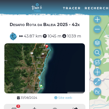
TRACER
RECHERCH
Desafio Rota da Baleia 2025 - 42k
43.87 km
1045 m
1039 m
31/08/2024
Site web
3