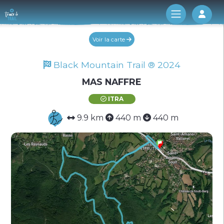
Log 
Voir la carte
Black Mountain Trail ® 2024
MAS NAFFRE
ITRA
9.9 km
440 m
440 m