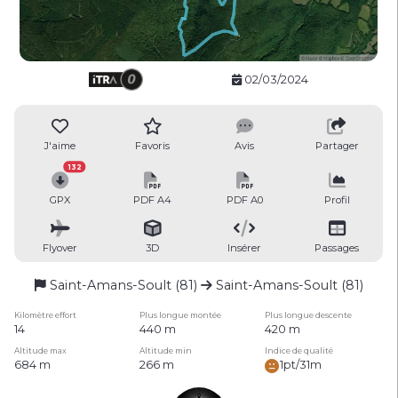
02/03/2024
J'aime
Favoris
Avis
Partager
132
GPX
PDF A4
PDF A0
Profil
Flyover
3D
Insérer
Passages
Saint-Amans-Soult (81)
Saint-Amans-Soult (81)
Kilomètre effort
Plus longue montée
Plus longue descente
14
440 m
420 m
Altitude max
Altitude min
Indice de qualité
684 m
266 m
1pt/31m