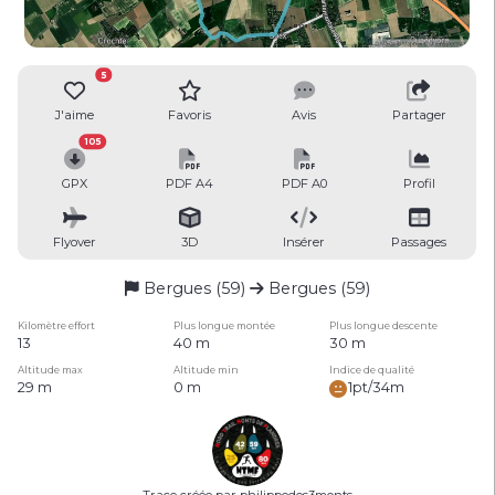
5
J'aime
Favoris
Avis
Partager
105
GPX
PDF A4
PDF A0
Profil
Flyover
3D
Insérer
Passages
Bergues (59)
Bergues (59)
Kilomètre effort
Plus longue montée
Plus longue descente
13
40 m
30 m
Altitude max
Altitude min
Indice de qualité
29 m
0 m
1pt/34m