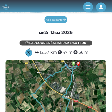
Log 
Voir la carte
mb2f 13km 2026
PARCOURS RÉALISÉ PAR L'AUTEUR
12.57 km
47 m
36 m