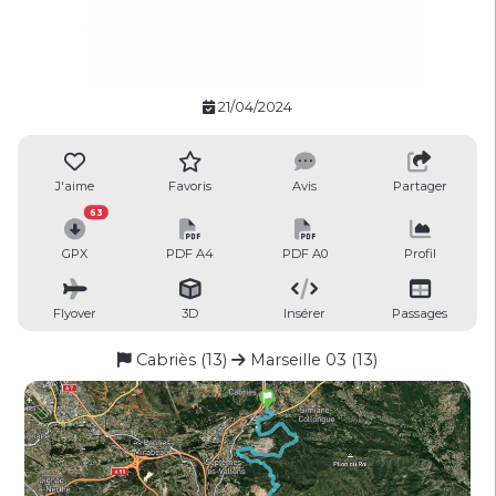
21/04/2024
J'aime
Favoris
Avis
Partager
63
GPX
PDF A4
PDF A0
Profil
Flyover
3D
Insérer
Passages
Cabriès (13)
Marseille 03 (13)