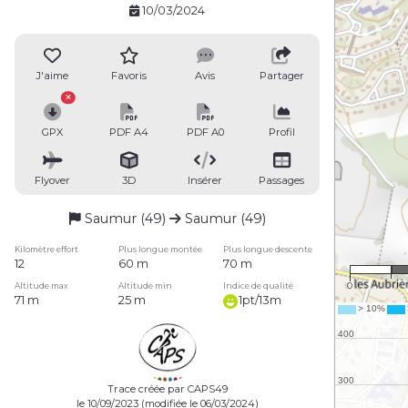
10/03/2024
J'aime
Favoris
Avis
Partager
GPX
PDF A4
PDF A0
Profil
Flyover
3D
Insérer
Passages
Saumur (49)
Saumur (49)
Kilomètre effort
Plus longue montée
Plus longue descente
12
60 m
70 m
0
Altitude max
Altitude min
Indice de qualité
71 m
25 m
1pt/13m
Trace créée par CAPS49
le 10/09/2023 (modifiée le 06/03/2024)