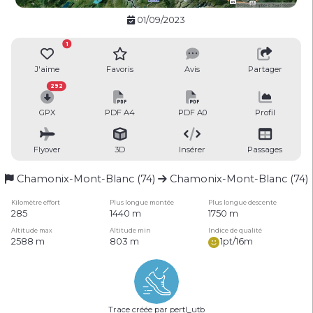
01/09/2023
1
J'aime
Favoris
Avis
Partager
292
GPX
PDF A4
PDF A0
Profil
Flyover
3D
Insérer
Passages
Chamonix-Mont-Blanc (74)
Chamonix-Mont-Blanc (74)
Kilomètre effort
Plus longue montée
Plus longue descente
285
1440 m
1750 m
Altitude max
Altitude min
Indice de qualité
2588 m
803 m
1pt/16m
Trace créée par pertl_utb