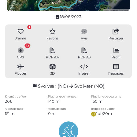
18/08/2023
1
J'aime
Favoris
Avis
Partager
12
GPX
PDF A4
PDF A0
Profil
Flyover
3D
Insérer
Passages
Svolvær (NO)
Svolvær (NO)
Kilomètre effort
Plus longue montée
Plus longue descente
206
140 m
160 m
Altitude max
Altitude min
Indice de qualité
151 m
0 m
1pt/20m