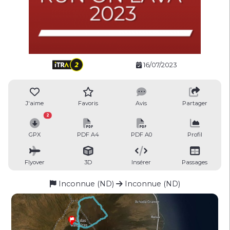
16/07/2023
J'aime
Favoris
Avis
Partager
2
GPX
PDF A4
PDF A0
Profil
Flyover
3D
Insérer
Passages
Inconnue (ND)
Inconnue (ND)