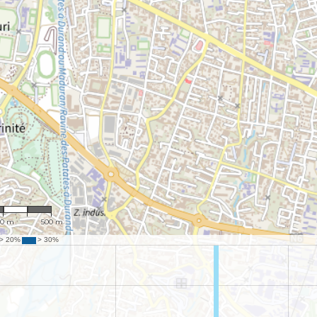
13,045
50 m
500 m