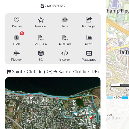
24/06/2023
J'aime
Favoris
Avis
Partager
5
GPX
PDF A4
PDF A0
Profil
Flyover
3D
Insérer
Passages
Sainte-Clotilde (RE)
Sainte-Clotilde (RE)
1 : 
0
2