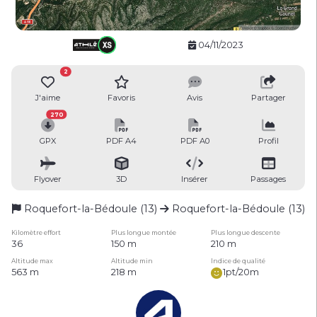
04/11/2023
2
J'aime
Favoris
Avis
Partager
270
GPX
PDF A4
PDF A0
Profil
Flyover
3D
Insérer
Passages
Roquefort-la-Bédoule (13)
Roquefort-la-Bédoule (13)
Kilomètre effort
Plus longue montée
Plus longue descente
36
150 m
210 m
Altitude max
Altitude min
Indice de qualité
563 m
218 m
1pt/20m