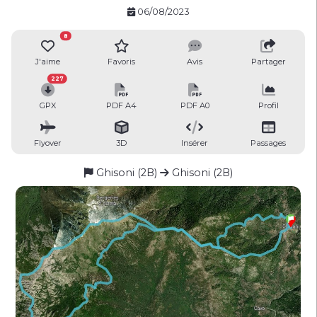
06/08/2023
8
J'aime
Favoris
Avis
Partager
227
GPX
PDF A4
PDF A0
Profil
Flyover
3D
Insérer
Passages
Ghisoni (2B)
Ghisoni (2B)