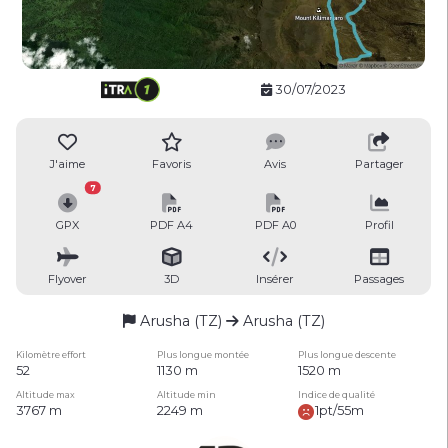
30/07/2023
J'aime
Favoris
Avis
Partager
7
GPX
PDF A4
PDF A0
Profil
Flyover
3D
Insérer
Passages
Arusha (TZ)
Arusha (TZ)
Kilomètre effort
Plus longue montée
Plus longue descente
52
1130 m
1520 m
Altitude max
Altitude min
Indice de qualité
3767 m
2249 m
1pt/55m