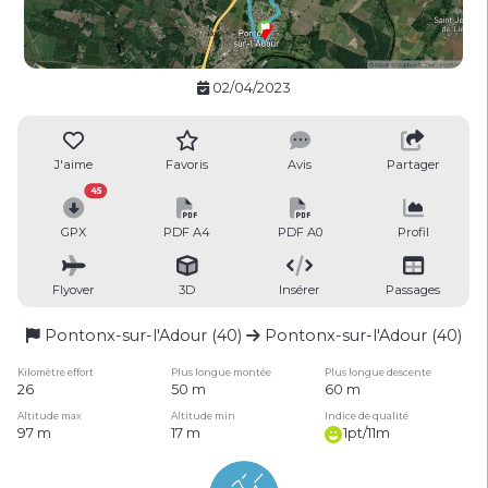
02/04/2023
J'aime
Favoris
Avis
Partager
45
GPX
PDF A4
PDF A0
Profil
Flyover
3D
Insérer
Passages
Pontonx-sur-l'Adour (40)
Pontonx-sur-l'Adour (40)
Kilomètre effort
Plus longue montée
Plus longue descente
26
50 m
60 m
Altitude max
Altitude min
Indice de qualité
97 m
17 m
1pt/11m