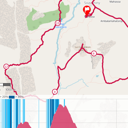
229
m
1000 m