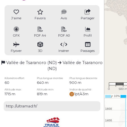
J'aime
Favoris
Avis
Partager
GPX
PDF A4
PDF A0
Profil
Flyover
3D
Insérer
Passages
Vallée de Tsaranoro (ND)
Vallée de Tsaranoro
(ND)
Kilomètre effort
Plus longue montée
Plus longue descente
1 : 35,
60
640 m
900 m
0
500 
Altitude max
Altitude min
Indice de qualité
1715 m
819 m
1pt/43m
http://ultramad.fr/