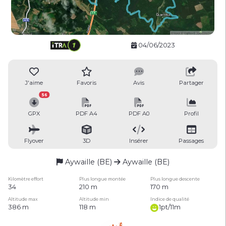
04/06/2023
J'aime
Favoris
Avis
Partager
56
GPX
PDF A4
PDF A0
Profil
Flyover
3D
Insérer
Passages
Aywaille (BE)
Aywaille (BE)
Kilomètre effort
Plus longue montée
Plus longue descente
34
210 m
170 m
Altitude max
Altitude min
Indice de qualité
386 m
118 m
1pt/11m