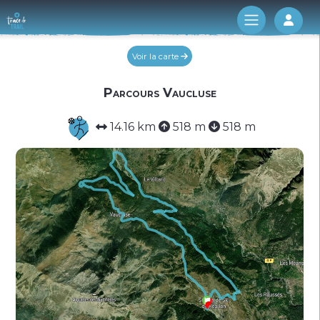
Log 
Voir la carte
Parcours Vaucluse
14.16 km
518 m
518 m