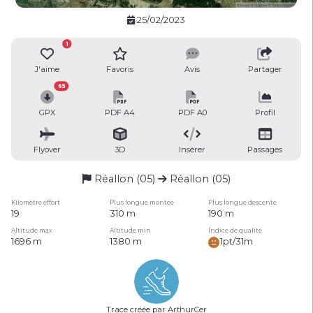
25/02/2023
1
J'aime
Favoris
Avis
Partager
65
GPX
PDF A4
PDF A0
Profil
Flyover
3D
Insérer
Passages
Réallon (05)
Réallon (05)
Kilomètre effort
Plus longue montée
Plus longue descente
19
310 m
190 m
Altitude max
Altitude min
Indice de qualité
1696 m
1380 m
1pt/31m
Trace créée par ArthurCer