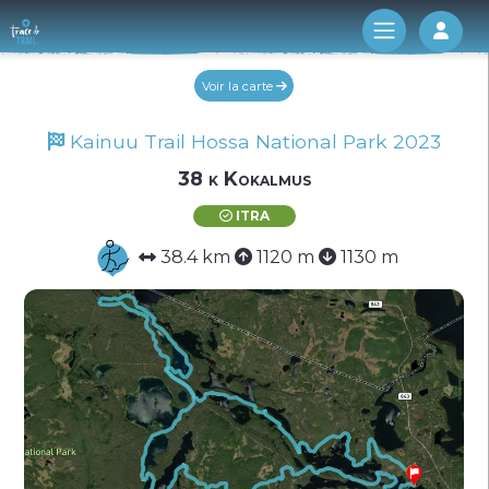
Log 
Voir la carte
Kainuu Trail Hossa National Park 2023
38 k Kokalmus
ITRA
38.4 km
1120 m
1130 m