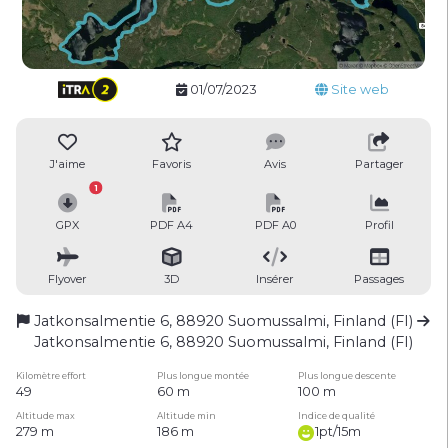
01/07/2023
Site web
J'aime
Favoris
Avis
Partager
1
GPX
PDF A4
PDF A0
Profil
Flyover
3D
Insérer
Passages
Jatkonsalmentie 6, 88920 Suomussalmi, Finland (FI)
Jatkonsalmentie 6, 88920 Suomussalmi, Finland (FI)
Kilomètre effort
Plus longue montée
Plus longue descente
49
60 m
100 m
Altitude max
Altitude min
Indice de qualité
279 m
186 m
1pt/15m